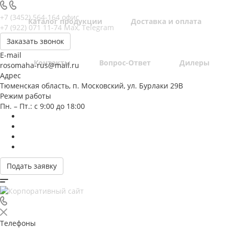
+7 (3452) 564-164
офис
Каталог продукции
Доставка и оплата
+7 (922) 071 11-74
Max, Telegram
Заказать звонок
E-mail
Контакты
Вопрос-Ответ
Дилеры
rosomaha-rus@mail.ru
Адрес
Тюменская область, п. Московский, ул. Бурлаки 29В
Режим работы
Пн. – Пт.: с 9:00 до 18:00
Подать заявку
Телефоны